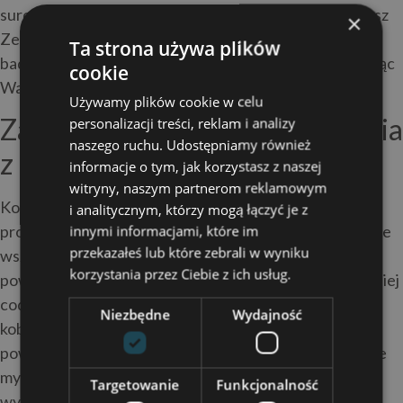
surowego, nieprzebadanego mięsa (np. nie poluje). Nasz
×
Zespół w Gabinecie Fauna przeprowadzi szczegółowe
Ta strona używa plików
badania Waszego Pupila i oceni rzeczywiste ryzyko, dając
cookie
Wam spokój ducha w tym wyjątkowym okresie.
Używamy plików cookie w celu
Zasady bezpiecznego współżycia
personalizacji treści, reklam i analizy
naszego ruchu. Udostępniamy również
z kotem podczas ciąży
informacje o tym, jak korzystasz z naszej
witryny, naszym partnerom reklamowym
Kot w domu i ciąża wymagają przestrzegania kilku
i analitycznym, którzy mogą łączyć je z
innymi informacjami, które im
prostych, ale kluczowych zasad bezpieczeństwa. Przede
przekazałeś lub które zebrali w wyniku
wszystkim, ciąża kot w domu oznacza, że ktoś inny
korzystania przez Ciebie z ich usług.
powinien przejąć obowiązek sprzątania kuwety – najlepiej
codziennie, aby zapobiec dojrzewaniu oocyst. Jeśli
Niezbędne
Wydajność
kobieta w ciąży musi sama sprzątać kuwetę, zawsze
powinna używać rękawiczek jednorazowych i dokładnie
myć ręce po każdej czynności. Kot domowy a ciąża
Targetowanie
Funkcjonalność
wymagają także unikania kontaktu z kocimi odchodami