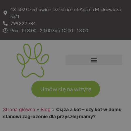
43-502 Czechowice-Dziedzice, ul. Adama Mickiewicza
5a/1
799 822 784
Pon - Pt 8:00 - 20:00 Sob 10:00 - 13:00
Umów się na wizytę
Strona główna
»
Blog
»
Ciąża a kot – czy kot w domu
stanowi zagrożenie dla przyszłej mamy?