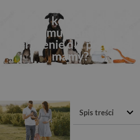
Ciąża a kot – czy kot w
domu stanowi
zagrożenie dla przyszłej
mamy?
Spis treści