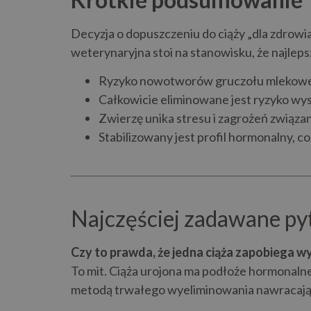
Decyzja o dopuszczeniu do ciąży „dla zdrow
weterynaryjna stoi na stanowisku, że najlepsz
Ryzyko nowotworów gruczołu mlekowe
Całkowicie eliminowane jest ryzyko wy
Zwierzę unika stresu i zagrożeń związ
Stabilizowany jest profil hormonalny, co 
Najczęściej zadawane py
Czy to prawda, że jedna ciąża zapobiega w
To mit. Ciąża urojona ma podłoże hormonalne i
metodą trwałego wyeliminowania nawracającyc