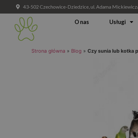
43-502 Czechowice-Dziedzice, ul. Adama Mickiewicz
O nas
Usługi
Strona główna
»
Blog
»
Czy sunia lub kotka
Czy sunia lub kotk