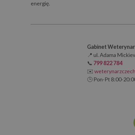
energię.
Gabinet Weterynar
📍 ul. Adama Mickie
📞
799 822 784
✉️
weterynarzczec
🕒 Pon-Pt 8:00-20:0