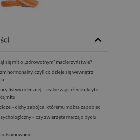
ści
ął się mit o „zdrowotnym” macierzyństwie?
m hormonalny, czyli co dzieje się wewnątrz
mu
y listwy mlecznej – realne zagrożenie ukryte
ką mitu
cze – cichy zabójca, któremu można zapobiec
sychologiczny – czy zwierzęta marzą o byciu
 podsumowanie