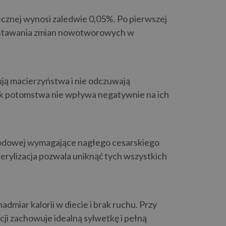
ecznej wynosi zaledwie 0,05%. Po pierwszej
 powstawania zmian nowotworowych w
ują macierzyństwa i nie odczuwają
ak potomstwa nie wpływa negatywnie na ich
 porodowej wymagające nagłego cesarskiego
terylizacja pozwala uniknąć tych wszystkich
miar kalorii w diecie i brak ruchu. Przy
cji zachowuje idealną sylwetkę i pełną