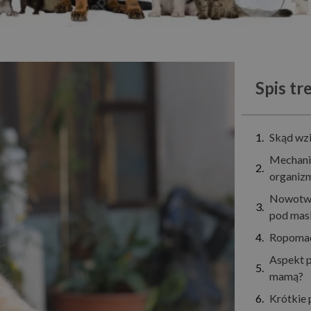
Spis tre
Skąd wzi
Mechaniz
organiz
Nowotwor
pod mas
Ropomaci
Aspekt p
mamą?
Krótkie