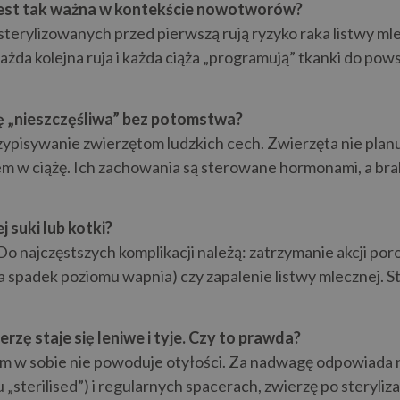
ą jest tak ważna w kontekście nowotworów?
sterylizowanych przed pierwszą rują ryzyko raka listwy ml
. Każda kolejna ruja i każda ciąża „programują” tkanki do
się „nieszczęśliwa” bez potomstwa?
rzypisywanie zwierzętom ludzkich cech. Zwierzęta nie plan
em w ciążę. Ich zachowania są sterowane hormonami, a br
 suki lub kotki?
m. Do najczęstszych komplikacji należą: zatrzymanie akcji
a spadek poziomu wapnia) czy zapalenie listwy mlecznej. S
rzę staje się leniwe i tyje. Czy to prawda?
m w sobie nie powoduje otyłości. Za nadwagę odpowiada nad
terilised”) i regularnych spacerach, zwierzę po steryliza