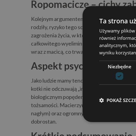
Ropomacicze – cichy za
Kolejnym argumentem często używanym przez
Ta strona u
rodziły, ryzyko tego schorzenia w młodym wi
Używamy plików co
zagrożenia życia, w którym macica wypełnia s
również informac
całkowitego wyeliminowania tego ryzyka jest
analitycznym, któ
wraz z macicą, co trwale usuwa źródło problem
wyniku korzystani
Aspekt psychologiczny 
Niezbędne
Jako ludzie mamy tendencję do antropomorfizac
kotki nie odczuwają „instynktu macierzyńsk
biologicznym popędem i hormonami. Zwierzę 
POKAŻ SZCZ
tożsamości. Macierzyństwo u zwierząt to cięż
nagłym) oraz ogromny wydatek energetyczny. 
dobrostan.
Krótkie podsumowanie