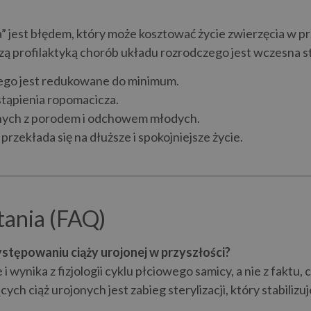
ia” jest błędem, który może kosztować życie zwierzęcia w
ą profilaktyką chorób układu rozrodczego jest wczesna ster
go jest redukowane do minimum.
stąpienia ropomacicza.
anych z porodem i odchowem młodych.
przekłada się na dłuższe i spokojniejsze życie.
tania (FAQ)
ystępowaniu ciąży urojonej w przyszłości?
 wynika z fizjologii cyklu płciowego samicy, a nie z faktu,
h ciąż urojonych jest zabieg sterylizacji, który stabili