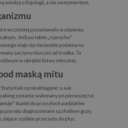
 wiedzą o fizjologii, a nie sentymentem.
rganizmu
tóre wcześniej pozostawały w uśpieniu.
lnym. Jeśli po takim „rozruchu”
ekowego staje się niezwykle podatna na
wany zaczyna niszczeć od środka. Ta
śliwym w obrębie listwy mlecznej.
 pod maską mitu
Statystyki są nieubłagane: u suk
zabieg zostanie wykonany po pierwszej rui,
gramuje” tkanki do przyszłych podziałów
go porodu diagnozowane są złośliwe guzy.
 dające szybkie przerzuty do płuc.