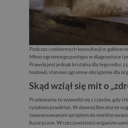
Podczas codziennych konsultacji w gabinecie,
Mimo ogromnego postępu w diagnostyce i pro
Prawda jest jednak brutalna dla tego mitu: z 
hodowli, stanowi ogromne obciążenie dla or
Skąd wziął się mit o „z
Przekonanie to wywodzi się z czasów, gdy chir
ryzykiem powikłań. W dawnej literaturze su
zaawansowanym sprzętem do monitorowania pa
iluzoryczne. W rzeczywistości organizm sami