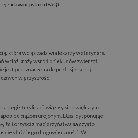
iej zadawane pytania (FAQ)
ą, która wciąż zadziwia lekarzy weterynarii.
ań wciąż krąży wśród opiekunów zwierząt.
nie jest przeznaczona do profesjonalnej
cznych w przyszłości.
zabiegi sterylizacji wiązały się z większym
zapobiec ciążom urojonym. Dziś, dysponując
 że korzyści z macierzyństwa są czysto
le nie służą jego długowieczności. W