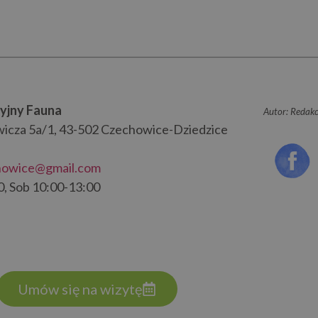
yjny Fauna
Autor: Redakc
wicza 5a/1, 43-502 Czechowice-Dziedzice
howice@gmail.com
0, Sob 10:00-13:00
Umów się na wizytę