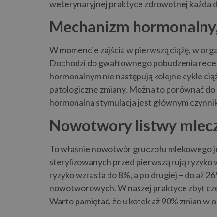
weterynaryjnej praktyce zdrowotnej każda de
Mechanizm hormonalny, 
W momencie zajścia w pierwszą ciążę, w orga
Dochodzi do gwałtownego pobudzenia recept
hormonalnym nie następują kolejne cykle ciąż
patologiczne zmiany. Można to porównać do
hormonalna stymulacja jest głównym czynni
Nowotwory listwy mlecz
To właśnie nowotwór gruczołu mlekowego jest
sterylizowanych przed pierwszą rują ryzyko 
ryzyko wzrasta do 8%, a po drugiej – do aż 26
nowotworowych. W naszej praktyce zbyt częs
Warto pamiętać, że u kotek aż 90% zmian w o