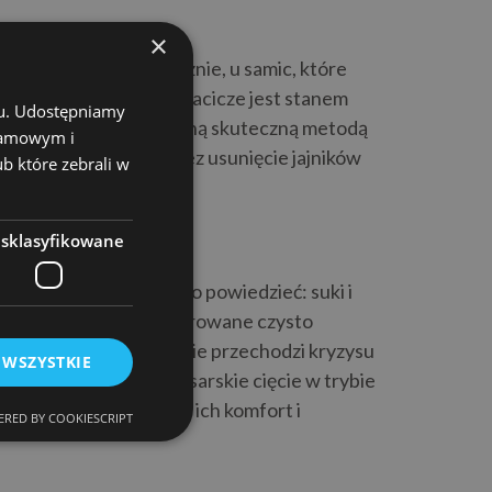
×
pomaciczem. Faktycznie, u samic, które
a i krótkotrwała. Ropomacicze jest stanem
chu. Udostępniamy
iewydolności nerek. Jedyną skuteczną metodą
klamowym i
est realizowany poprzez usunięcie jajników
ub które zebrali w
 nie.
mamą?
esklasyfikowane
cje. Należy jednak jasno powiedzieć: suki i
owania rozrodcze są sterowane czysto
 braku potomstwa ani nie przechodzi kryzysu
 WSZYSTKIE
h jak tężyczka czy cesarskie cięcie w trybie
znej wyrazem troski o ich komfort i
RED BY COOKIESCRIPT