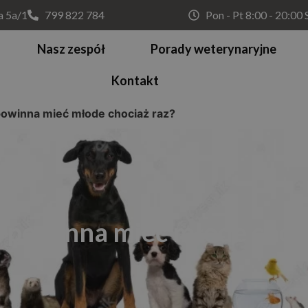
a 5a/1
799 822 784
Pon - Pt 8:00 - 20:00
Nasz zespół
Porady weterynaryjne
Kontakt
 powinna mieć młode chociaż raz?
a powinna mieć młode choci