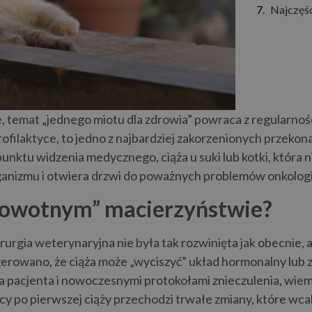
Najczęśc
 temat „jednego miotu dla zdrowia” powraca z regularności
filaktyce, to jedno z najbardziej zakorzenionych przekon
punktu widzenia medycznego, ciąża u suki lub kotki, która 
ganizmu i otwiera drzwi do poważnych problemów onkologi
drowotnym” macierzyństwie?
urgia weterynaryjna nie była tak rozwinięta jak obecnie, a 
gerowano, że ciąża może „wyciszyć” układ hormonalny lub 
cjenta i nowoczesnymi protokołami znieczulenia, wiemy,
cy po pierwszej ciąży przechodzi trwałe zmiany, które wca