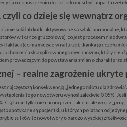
cyzja o dopuszczeniu do rozrodu musi być poparta rzetelną
czyli co dzieje się wewnątrz o
nizmie suki lub kotki aktywowane są szlaki hormonalne, k
orów w tkance gruczołowej, co jest procesem nieodwraca
y i laktacji (co ma miejsce w naturze), tkanka gruczołu ml
 uruchomienia skomplikowanego mechanizmu, który nieuży
kiem prowadzącym do powstawania zmian o charakterze zło
nej – realne zagrożenie ukryte
 najczęstszą konsekwencją „jednego miotu dla zdrowia”. 
wystąpienia tego nowotworu wynosi zaledwie 0,05%. Jeśli 
%. Ciąża nie tylko nie chroni przed rakiem, ale wręcz „pro
to spotykane są pacjentki, u których po latach od jedyne
brębie sutków to nowotwory o bardzo wysokiej złośliwości,