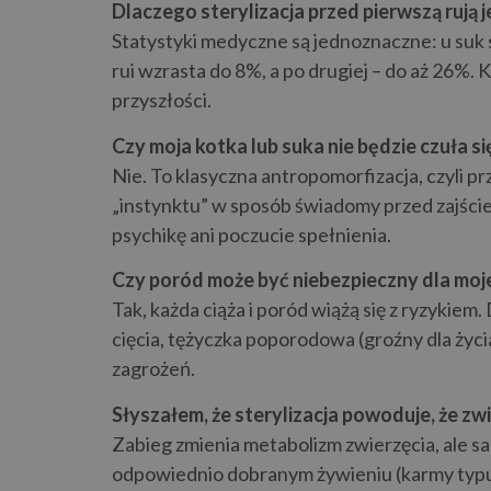
Dlaczego sterylizacja przed pierwszą ruj
Statystyki medyczne są jednoznaczne: u suk 
rui wzrasta do 8%, a po drugiej – do aż 26%
przyszłości.
Czy moja kotka lub suka nie będzie czuła 
Nie. To klasyczna antropomorfizacja, czyli p
„instynktu” w sposób świadomy przed zajści
psychikę ani poczucie spełnienia.
Czy poród może być niebezpieczny dla mojej
Tak, każda ciąża i poród wiążą się z ryzykie
cięcia, tężyczka poporodowa (groźny dla życi
zagrożeń.
Słyszałem, że sterylizacja powoduje, że zwie
Zabieg zmienia metabolizm zwierzęcia, ale sa
odpowiednio dobranym żywieniu (karmy typu „s